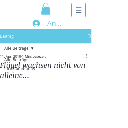
Anmelden
Beitrag
Alle Beiträge
11. Apr. 2019
1 Min. Lesezeit
Alle Beiträge
Flügel wachsen nicht von
Ihre Community
alleine...