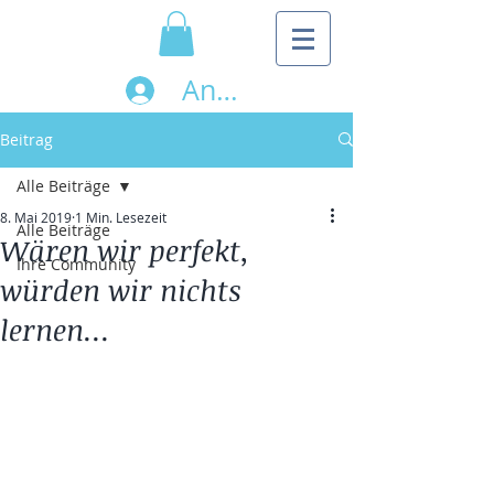
Anmelden
Beitrag
Alle Beiträge
8. Mai 2019
1 Min. Lesezeit
Alle Beiträge
Wären wir perfekt,
Ihre Community
würden wir nichts
lernen...