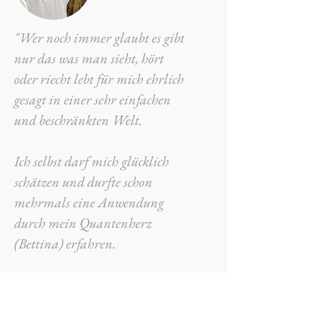
"Wer noch immer glaubt es gibt
nur das was man sieht, hört
oder riecht lebt für mich ehrlich
gesagt in einer sehr einfachen
und beschränkten Welt.
Ich selbst darf mich glücklich
schätzen und durfte schon
mehrmals eine Anwendung
durch mein Quantenherz
(Bettina) erfahren.
Das letzte Mal zum Beispiel
hatte ich zwar während der