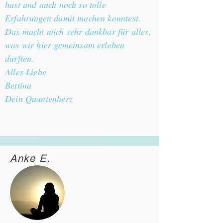
hast und auch noch so tolle
Erfahrungen damit machen konntest.
Das macht mich sehr dankbar für alles,
was wir hier gemeinsam erleben
durften.
Alles Liebe
Bettina
Dein Quantenherz
Anke E.