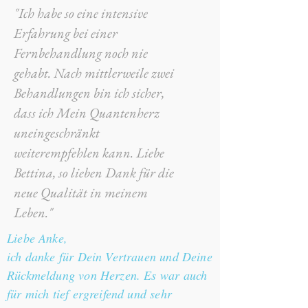
"Ich habe so eine intensive
Erfahrung bei einer
Fernbehandlung noch nie
gehabt. Nach mittlerweile zwei
Behandlungen bin ich sicher,
dass ich Mein Quantenherz
uneingeschränkt
weiterempfehlen kann. Liebe
Bettina, so lieben Dank für die
neue Qualität in meinem
Leben."
Liebe Anke,
ich danke für Dein Vertrauen und Deine
Rückmeldung von Herzen. Es war auch
für mich tief ergreifend und sehr