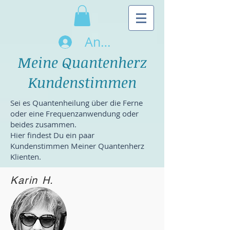
Anmelden
Meine Quantenherz
Kundenstimmen
Sei es Quantenheilung über die Ferne
oder eine Frequenzanwendung oder
beides zusammen.
Hier findest Du ein paar
Kundenstimmen Meiner Quantenherz
Klienten.
Karin H.