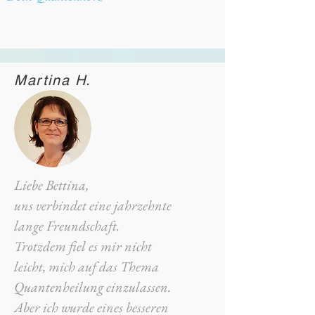
Martina H.
Liebe Bettina,
uns verbindet eine jahrzehnte
lange Freundschaft.
Trotzdem fiel es mir nicht
leicht, mich auf das Thema
Quantenheilung einzulassen.
Aber ich wurde eines besseren