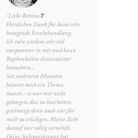
"Liebe Bettina❣️
Herzlichen Dank für deine sehr
bewegende Fernbehandlung.
Ich ruhe seitdem sehr viel
entspannter in mir und kann
Begebenheiten distanzierter
betrachten...
Seit mehreren Monaten
belastet mich ein Thema
massiv, - es war mir nicht
gelungen, dies zu bearbeiten,
geschweige denn auch nur für
mich zu erledigen. Meine Sicht
darauf war völlig vernebelt.
Deine Seelenreinigung hat