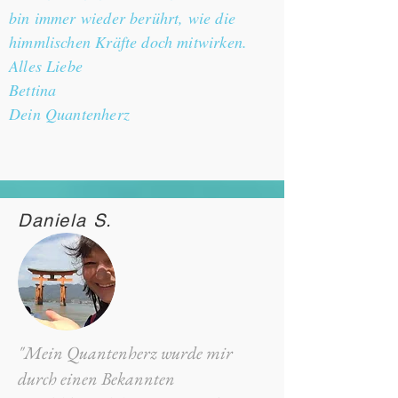
bin immer wieder berührt, wie die
himmlischen Kräfte doch mitwirken.
Alles Liebe
Bettina
Dein Quantenherz
Daniela S.
"Mein Quantenherz wurde mir
durch einen Bekannten