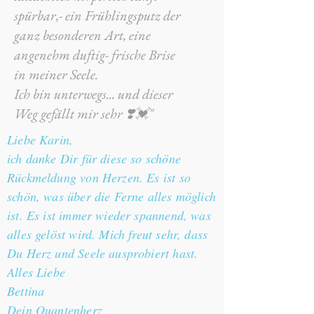
spürbar,- ein Frühlingsputz der
ganz besonderen Art, eine
angenehm duftig- frische Brise
in meiner Seele.
Ich bin unterwegs... und dieser
Weg gefällt mir sehr ❣️💓"
Liebe Karin,
ich danke Dir für diese so schöne
Rückmeldung von Herzen. Es ist so
schön, was über die Ferne alles möglich
ist. Es ist immer wieder spannend, was
alles gelöst wird. Mich freut sehr, dass
Du Herz und Seele ausprobiert hast.
Alles Liebe
Bettina
Dein Quantenherz