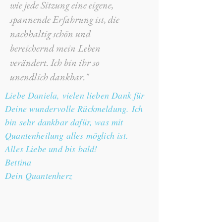
wie jede Sitzung eine eigene,
spannende Erfahrung ist, die
nachhaltig schön und
bereichernd mein Leben
verändert. Ich bin ihr so
unendlich dankbar."
Liebe Daniela, vielen lieben Dank für
Deine wundervolle Rückmeldung. Ich
bin sehr dankbar dafür, was mit
Quantenheilung alles möglich ist.
Alles Liebe und bis bald!
Bettina
Dein Quantenherz