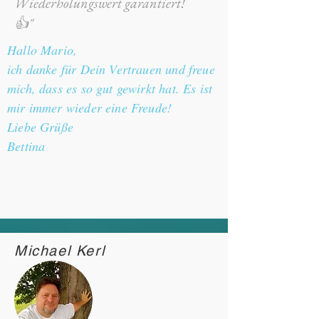
Wiederholungswert garantiert!
👍"
Hallo Mario,
ich danke für Dein Vertrauen und freue
mich, dass es so gut gewirkt hat. Es ist
mir immer wieder eine Freude!
Liebe Grüße
Bettina
Michael Kerl