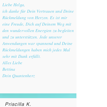
Liebe Helga,
ich danke für Dein Vertrauen und Deine
Rückmeldung von Herzen. Es ist mir
eine Freude, Dich auf Deinem Weg mit
den wundervollen Energien zu begleiten
und zu unterstützen. Jede unserer
Anwendungen war spannend und Deine
Rückmeldungen haben mich jedes Mal
sehr mit Dank erfüllt.
Alles Liebe
Bettina
Dein Quantenherz
Priscilla K.