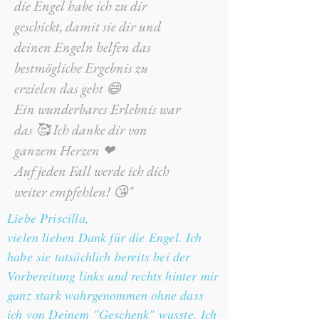
die Engel habe ich zu dir
geschickt, damit sie dir und
deinen Engeln helfen das
bestmögliche Ergebnis zu
erzielen das geht 😄
Ein wunderbares Erlebnis war
das 🥰 Ich danke dir von
ganzem Herzen ❤
Auf jeden Fall werde ich dich
weiter empfehlen! 😘"
Liebe Priscilla,
vielen lieben Dank für die Engel. Ich
habe sie tatsächlich bereits bei der
Vorbereitung links und rechts hinter mir
ganz stark wahrgenommen ohne dass
ich von Deinem "Geschenk" wusste. Ich