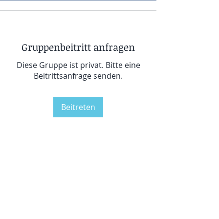
Gruppenbeitritt anfragen
Diese Gruppe ist privat. Bitte eine
Beitrittsanfrage senden.
Beitreten
Info
Willkommen in der Weihnachts-
Gruppe-Spezial! Hier tauchst Du
...
Weiterlesen