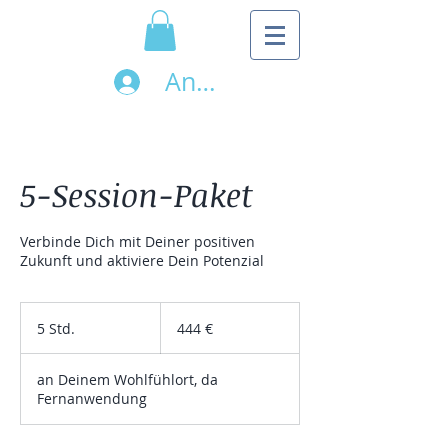
Anmelden
5-Session-Paket
Verbinde Dich mit Deiner positiven
Zukunft und aktiviere Dein Potenzial
444
Euro
5 Std.
5
444 €
S
t
an Deinem Wohlfühlort, da
d
Fernanwendung
.