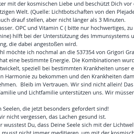
ker mit der kosmischen Liebe und beschützt Dich vor
etzigen Welt. (Quelle: Lichtbotschaften von den Pleja
uch drauf stellen, aber nicht länger als 3 Minuten.
Wasser. OPC und Vitamin C ( bitte nur hochwertiges, z
mine) hilft bei der Unterstützung des Immunsystems u
ung, die dabei angestoßen wird.
ahl möchte ich nochmal an die 537354 von Grigori Gr
l hat eine bestimmte Energie. Die Kombinationen wur
twickelt, speziell bei bestimmten Krankheiten unser 
 in Harmonie zu bekommen und den Krankheiten dami
men.  Bleib im Vertrauen. Wir sind nicht allein! Da
amilie und Lichtfamilie unterstützen uns. Wir müsse
 Seelen, die jetzt besonders gefordert sind!
ir nicht vergessen, das Lachen gesund ist.
r wusstest Du, dass Deine Seele sich mit der Lichtwelt
 musst nicht immer meditieren, um mit der kosmisc