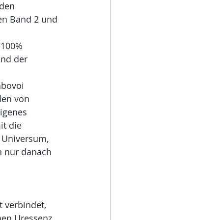
 den 
den Band 2 und 
u 100% 
nd der 
abovoi 
den von 
eigenes 
t die 
s Universum, 
n nur danach 
 verbindet, 
hen Uressenz 