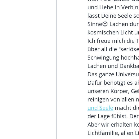
und Liebe in Verbi
lässt Deine Seele s
Sinne😍 Lachen durc
kosmischen Licht un
Ich freue mich die 
über all die "seriö
Schwingung hochhalt
Lachen und Dankbark
Das ganze Universum
Dafür benötigt es a
unseren Körper, Gei
reinigen von allen
und Seele
 macht di
der Lage fühlst. De
Aber wir erhalten 
Lichtfamilie, allen