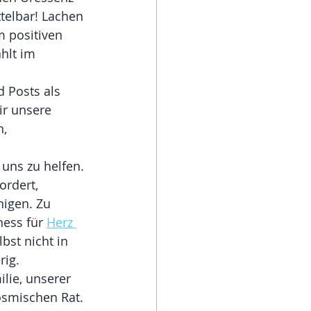
telbar! Lachen 
m positiven 
hlt im 
 Posts als 
ir unsere 
, 
uns zu helfen. 
ordert, 
nigen. Zu 
ess für 
Herz 
bst nicht in 
ig. 
lie, unserer 
osmischen Rat. 