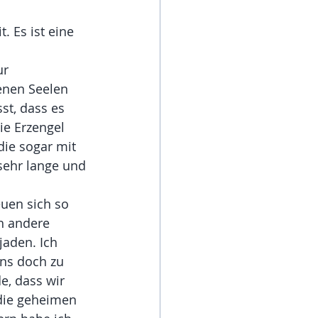
 Es ist eine 
r 
benen Seelen 
t, dass es 
ie Erzengel 
die sogar mit 
sehr lange und 
euen sich so 
h andere 
jaden. Ich 
uns doch zu 
, dass wir 
die geheimen 