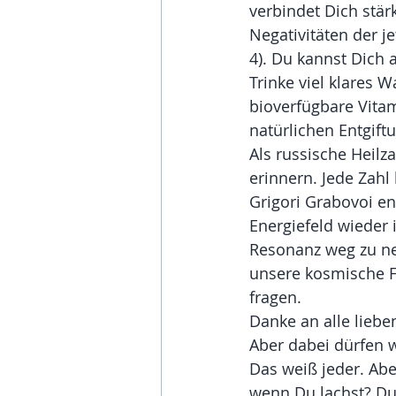
verbindet Dich stär
Negativitäten der j
4). Du kannst Dich a
Trinke viel klares 
bioverfügbare Vita
natürlichen Entgift
Als russische Heilz
erinnern. Jede Zah
Grigori Grabovoi en
Energiefeld wieder
Resonanz weg zu neh
unsere kosmische F
fragen.
Danke an alle lieben
Aber dabei dürfen w
Das weiß jeder. Abe
wenn Du lachst? Du