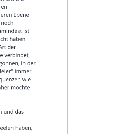
len 
deren Ebene 
 noch 
umindest ist 
acht haben 
rt der 
e verbindet, 
egonnen, in der 
leier" immer 
requenzen wie 
Daher möchte 
m und das 
Seelen haben, 