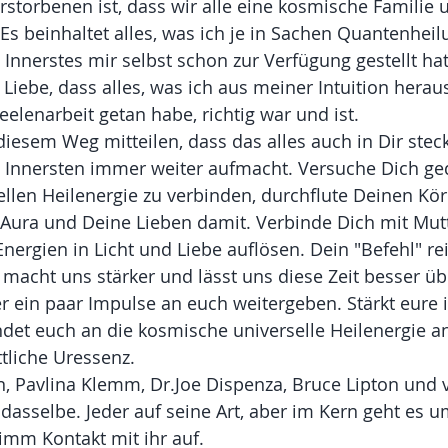
storbenen ist, dass wir alle eine kosmische Familie 
 Es beinhaltet alles, was ich je in Sachen Quantenheil
nnerstes mir selbst schon zur Verfügung gestellt hat. 
Liebe, dass alles, was ich aus meiner Intuition herau
eelenarbeit getan habe, richtig war und ist.
diesem Weg mitteilen, dass das alles auch in Dir stec
Innersten immer weiter aufmacht. Versuche Dich ged
ellen Heilenergie zu verbinden, durchflute Deinen Kör
Aura und Deine Lieben damit. Verbinde Dich mit Mut
Energien in Licht und Liebe auflösen. Dein "Befehl" reic
l macht uns stärker und lässt uns diese Zeit besser üb
ein paar Impulse an euch weitergeben. Stärkt eure i
det euch an die kosmische universelle Heilenergie a
tliche Uressenz.
n, Pavlina Klemm, Dr.Joe Dispenza, Bruce Lipton und 
dasselbe. Jeder auf seine Art, aber im Kern geht es u
imm Kontakt mit ihr auf.