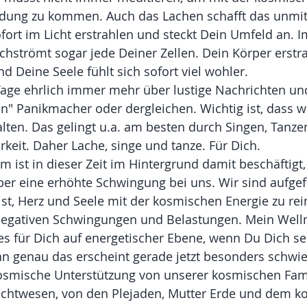
ndung zu kommen. Auch das Lachen schafft das unmit
ofort im Licht erstrahlen und steckt Dein Umfeld an. I
hströmt sogar jede Deiner Zellen. Dein Körper erstra
d Deine Seele fühlt sich sofort viel wohler.
Tage ehrlich immer mehr über lustige Nachrichten und
sen" Panikmacher oder dergleichen. Wichtig ist, dass w
en. Das gelingt u.a. am besten durch Singen, Tanzen
eit. Daher Lache, singe und tanze. Für Dich. 
 ist in dieser Zeit im Hintergrund damit beschäftigt, 
ber eine erhöhte Schwingung bei uns. Wir sind aufgef
st, Herz und Seele mit der kosmischen Energie zu rei
 negativen Schwingungen und Belastungen. Mein Welln
es für Dich auf energetischer Ebene, wenn Du Dich sel
nn genau das erscheint gerade jetzt besonders schwier
kosmische Unterstützung von unserer kosmischen Fami
 Lichtwesen, von den Plejaden, Mutter Erde und dem k