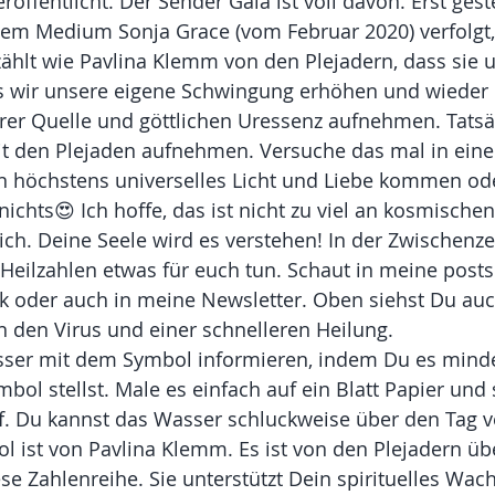
röffentlicht. Der Sender Gaia ist voll davon. Erst gest
dem Medium Sonja Grace (vom Februar 2020) verfolgt,
ählt wie Pavlina Klemm von den Plejadern, dass sie u
ss wir unsere eigene Schwingung erhöhen und wieder 
erer Quelle und göttlichen Uressenz aufnehmen. Tats
it den Plejaden aufnehmen. Versuche das mal in eine
nn höchstens universelles Licht und Liebe kommen od
nichts😍 Ich hoffe, das ist nicht zu viel an kosmischen
ich. Deine Seele wird es verstehen! In der Zwischenzei
Heilzahlen etwas für euch tun. Schaut in meine posts
k oder auch in meine Newsletter. Oben siehst Du auc
n den Virus und einer schnelleren Heilung.
ser mit dem Symbol informieren, indem Du es minde
ol stellst. Male es einfach auf ein Blatt Papier und s
. Du kannst das Wasser schluckweise über den Tag ver
ist von Pavlina Klemm. Es ist von den Plejadern übe
e Zahlenreihe. Sie unterstützt Dein spirituelles Wac