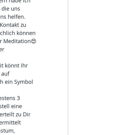
ern habe ich 
 die uns 
ns helfen. 
Kontakt zu 
ächlich können 
r Meditation😍 
er 
 
t könnt ihr
 auf 
h ein Symbol 
stens 3 
tell eine 
teilt zu Dir 
rmittelt 
hstum, 