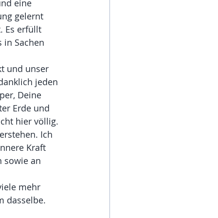
und eine 
ung gelernt 
Es erfüllt 
s in Sachen 
kt und unser 
anklich jeden 
per, Deine 
ter Erde und 
ht hier völlig.
erstehen. Ich 
nnere Kraft 
n sowie an 
viele mehr 
m dasselbe. 