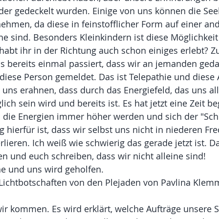
der gedeckelt wurden. Einige von uns können die See
hmen, da diese in feinstofflicher Form auf einer an
e sind. Besonders Kleinkindern ist diese Möglichkeit
 habt ihr in der Richtung auch schon einiges erlebt? Z
s bereits einmal passiert, dass wir an jemanden ged
diese Person gemeldet. Das ist Telepathie und diese A
 uns erahnen, dass durch das Energiefeld, das uns all
ch sein wird und bereits ist. Es hat jetzt eine Zeit b
 die Energien immer höher werden und sich der "Sch
g hierfür ist, dass wir selbst uns nicht in niederen F
rlieren. Ich weiß wie schwierig das gerade jetzt ist. 
 und euch schreiben, dass wir nicht alleine sind!
ine und uns wird geholfen.
e Lichtbotschaften von den Plejaden von Pavlina Klem
ir kommen. Es wird erklärt, welche Aufträge unsere 